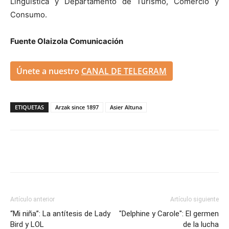
Lingüística y Departamento de Turismo, Comercio y
Consumo.
Fuente Olaizola Comunicación
Únete a nuestro
CANAL DE TELEGRAM
ETIQUETAS
Arzak since 1897
Asier Altuna
Artículo anterior
Artículo siguiente
“Mi niña”: La antítesis de Lady
"Delphine y Carole": El germen
Bird y LOL
de la lucha