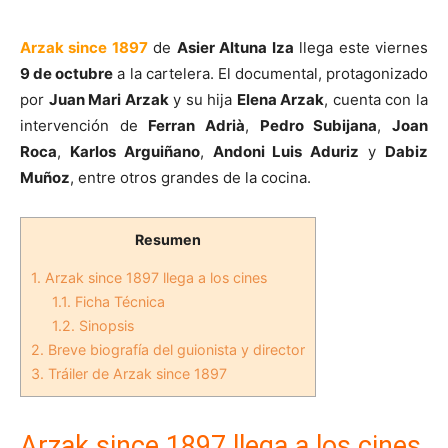
Arzak since 1897
de
Asier Altuna Iza
llega este viernes
9 de octubre
a la cartelera. El documental, protagonizado
por
Juan Mari Arzak
y su hija
Elena Arzak
, cuenta con la
intervención de
Ferran Adrià
,
Pedro Subijana
,
Joan
Roca
,
Karlos Arguiñano
,
Andoni Luis Aduriz
y
Dabiz
Muñoz
, entre otros grandes de la cocina.
Resumen
1.
Arzak since 1897 llega a los cines
1.1.
Ficha Técnica
1.2.
Sinopsis
2.
Breve biografía del guionista y director
3.
Tráiler de Arzak since 1897
Arzak since 1897 llega a los cines