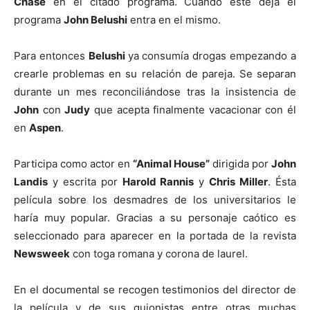
Chase
en el citado programa. Cuando éste deja el
programa
John Belushi
entra en el mismo.
Para entonces
Belushi
ya consumía drogas empezando a
crearle problemas en su relación de pareja. Se separan
durante un mes reconciliándose tras la insistencia de
John
con
Judy
que acepta finalmente vacacionar con él
en
Aspen
.
Participa como actor en
“Animal House”
dirigida por
John
Landis
y escrita por
Harold Rannis
y
Chris Miller
. Ésta
película sobre los desmadres de los universitarios le
haría muy popular. Gracias a su personaje caótico es
seleccionado para aparecer en la portada de la revista
Newsweek
con toga romana y corona de laurel.
En el documental se recogen testimonios del director de
la película y de sus guionistas entre otras muchas