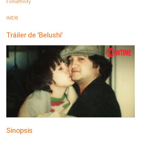
Filmaffinity
IMDB
Tráiler de 'Belushi'
Sinopsis