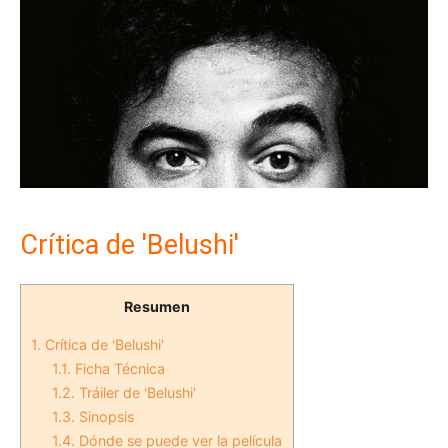
Crítica de 'Belushi'
Resumen
1.
Crítica de 'Belushi'
1.1.
Ficha Técnica
1.2.
Tráiler de 'Belushi'
1.3.
Sinopsis
1.4.
Dónde se puede ver la película