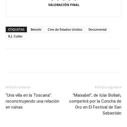
VALORACIÓN FINAL
ETIQUETAS
Belushi
Cine de Estados Unidos
Documental
R.J. Cutler
Artículo anterior
Artículo siguiente
"Una villa en la Toscana":
"Maixabel", de Icíar Bollaín,
reconstruyendo una relación
competirá por la Concha de
en ruinas
Oro en El Festival de San
Sebastián