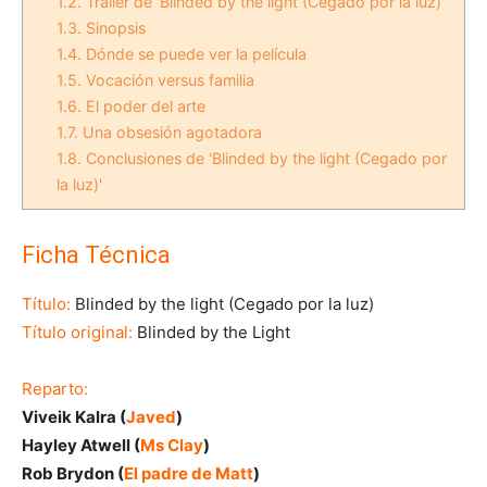
1.2.
Tráiler de 'Blinded by the light (Cegado por la luz)'
1.3.
Sinopsis
1.4.
Dónde se puede ver la película
1.5.
Vocación versus familia
1.6.
El poder del arte
1.7.
Una obsesión agotadora
1.8.
Conclusiones de 'Blinded by the light (Cegado por
la luz)'
Ficha Técnica
Título:
Blinded by the light (Cegado por la luz)
Título original:
Blinded by the Light
Reparto:
Viveik Kalra (
Javed
)
Hayley Atwell (
Ms Clay
)
Rob Brydon (
El padre de Matt
)