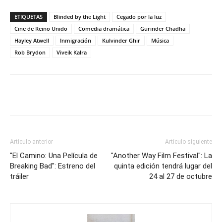
ETIQUETAS
Blinded by the Light
Cegado por la luz
Cine de Reino Unido
Comedia dramática
Gurinder Chadha
Hayley Atwell
Inmigración
Kulvinder Ghir
Música
Rob Brydon
Viveik Kalra
Artículo anterior
Artículo siguiente
"El Camino: Una Película de
"Another Way Film Festival": La
Breaking Bad": Estreno del
quinta edición tendrá lugar del
tráiler
24 al 27 de octubre