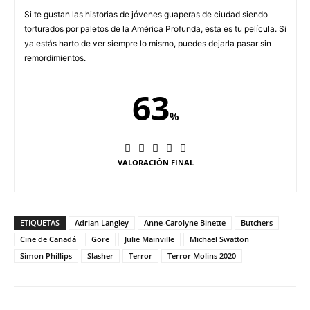
Si te gustan las historias de jóvenes guaperas de ciudad siendo
torturados por paletos de la América Profunda, esta es tu película. Si
ya estás harto de ver siempre lo mismo, puedes dejarla pasar sin
remordimientos.
63
%
VALORACIÓN FINAL
ETIQUETAS
Adrian Langley
Anne-Carolyne Binette
Butchers
Cine de Canadá
Gore
Julie Mainville
Michael Swatton
Simon Phillips
Slasher
Terror
Terror Molins 2020