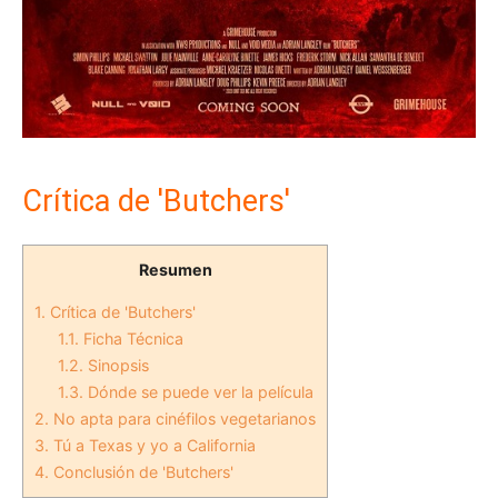
Crítica de 'Butchers'
Resumen
1.
Crítica de 'Butchers'
1.1.
Ficha Técnica
1.2.
Sinopsis
1.3.
Dónde se puede ver la película
2.
No apta para cinéfilos vegetarianos
3.
Tú a Texas y yo a California
4.
Conclusión de 'Butchers'