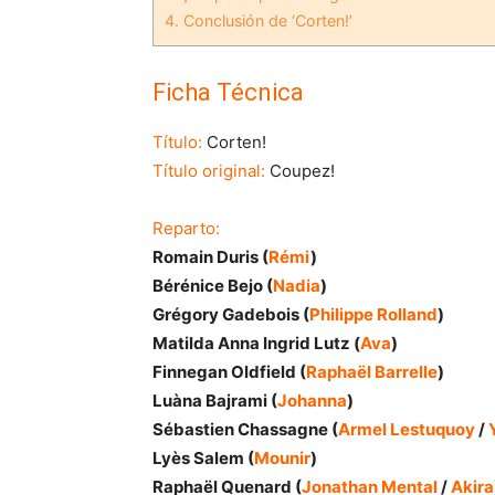
4.
Conclusión de ‘Corten!’
Ficha Técnica
Título:
Corten!
Título original:
Coupez!
Reparto:
Romain Duris (
Rémi
)
Bérénice Bejo (
Nadia
)
Grégory Gadebois (
Philippe Rolland
)
Matilda Anna Ingrid Lutz (
Ava
)
Finnegan Oldfield (
Raphaël Barrelle
)
Luàna Bajrami (
Johanna
)
Sébastien Chassagne (
Armel Lestuquoy
/
Lyès Salem (
Mounir
)
Raphaël Quenard (
Jonathan Mental
/
Akira