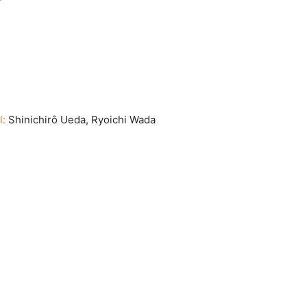
l:
Shinichirô Ueda, Ryoichi Wada