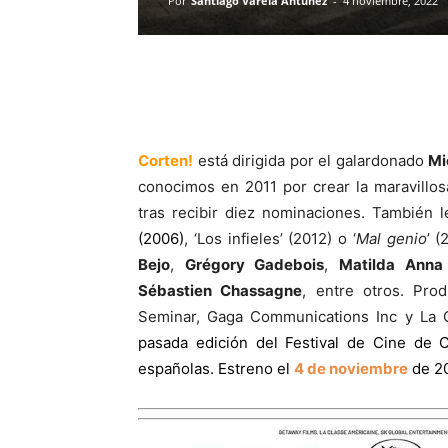
Por
Santiago Varela Antúnez
-
4 noviembre, 2022
Corten!
está dirigida por el galardonado
Mi
conocimos en 2011 por crear la maravillos
tras recibir diez nominaciones. También 
(2006)
, ‘Los infieles’ (2012) o ‘
Mal genio
’ 
Bejo
,
Grégory Gadebois
,
Matilda Anna 
Sébastien Chassagne
, entre otros. Pr
Seminar, Gaga Communications Inc y La 
pasada edición del Festival de Cine de 
españolas. Estreno el
4 de noviembre
de 20