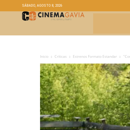
SÁBADO, AGOSTO 8, 2026
CRÍTICAS
A
Inicio
Críticas
Estrenos Formato Estandar
''Co