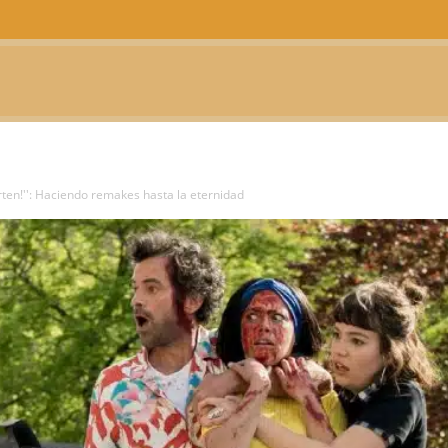
CTUALIDAD
TELEVISIÓN
TEATRO
PODCAST
rten!'': Haciendo remakes hasta la eternidad