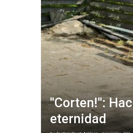
''Corten!'': H
eternidad