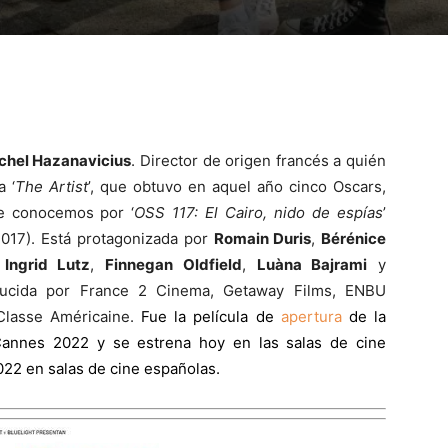
chel Hazanavicius
. Director de origen francés a quién
a ‘
The Artist
’, que obtuvo en aquel año cinco Oscars,
le conocemos por ‘
OSS 117: El Cairo, nido de espías
’
(2017). Está protagonizada por
Romain Duris
,
Bérénice
Ingrid Lutz
,
Finnegan Oldfield
,
Luàna Bajrami
y
oducida por France 2 Cinema, Getaway Films, ENBU
Classe Américaine.
Fue la película de
apertura
de la
Cannes 2022 y se estrena hoy en las salas de cine
22 en salas de cine españolas.