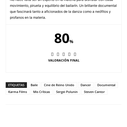
movimiento, pirueta y equilibrio del bailarín. Un brillante documental
que fascinará tanto a aficionados de la danza como a neófitos y
profanos en la materia.
80
%
VALORACIÓN FINAL
ETIQUETAS
Baile
Cine de Reino Unido
Dancer
Documental
Karma Films
Mis Críticas
Sergei Polunin
Steven Cantor