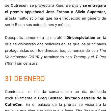
de
Cutrecon
, se proyectará
Killer Barbys
y
se entregará
el premio applehead Jess Franco a Silvia Superstar
,
artista multidisciplinar que ha enriquecido en género de
serie B con sus actuaciones y música.
Deespués comenzará la maratón
Dinoexplotation
en la
que se visionarán dos películas en las que los principales
protagonistas son los dinosaurios, comenzando con
The
Velocipastor (2018)
y terminando con
Tammy y el T-Rex
(1994)
sin censura.
31 DE ENERO
Comienza el fin de semana con un día dedicado
exclusivamente a
Greg Sestero, invitado estrella de la
CutreCon
. En el palacio de la prensa se visionará la
película que hizo que saltara a la fama,
The Room
y
Best