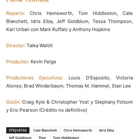
Reparto:
Chris Hemsworth, Tom Hiddleston, Cate
Blanchett, Idris Elba, Jeff Goldblum, Tessa Thompson,
Karl Urban con Mark Ruffalo y Anthony Hopkins
Director:
Taika Waititi
Productor:
Kevin Feige
Productores Ejecutivos:
Louis D’Esposito, Victoria
Alonso, Brad Winderbaum, Thomas M. Hammel, Stan Lee
Guión:
Craig Kyle & Christopher Yost y Stephany Folsom
y Eric Pearson (Crédito no definitivo)
ETIQUETAS
Cate Blanchett
Chris Hemsworth
Idris Elba
Jeff Goldblum
Thor
Tom Hiddleston