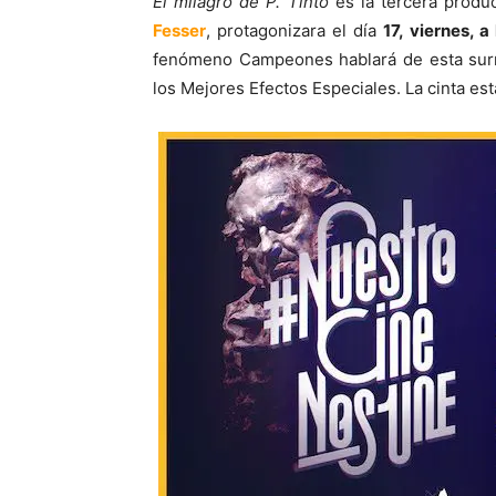
El milagro de P. Tinto
es la tercera produc
Fesser
, protagonizara el día
17, viernes, a
fenómeno Campeones hablará de esta surre
los Mejores Efectos Especiales. La cinta est