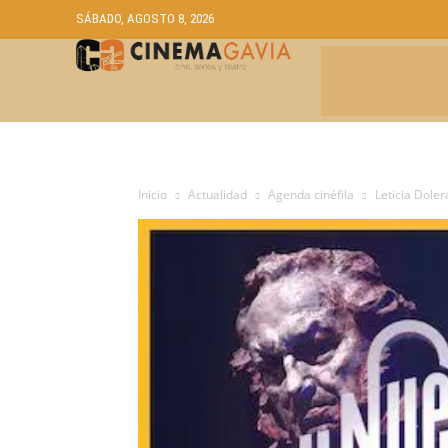
SÁBADO, AGOSTO 8, 2026
CRÍTICAS
A
Inicio
Actualidad
Agenda cinéfila
Leticia Doler