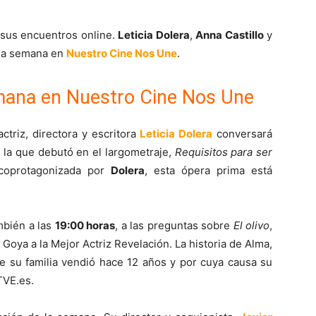
 sus encuentros online.
Leticia Dolera
,
Anna Castillo
y
ima semana en
Nuestro Cine Nos Une
.
emana en Nuestro Cine Nos Une
 actriz, directora y escritora
Leticia Dolera
conversará
n la que debutó en el largometraje,
Requisitos para ser
y coprotagonizada por
Dolera
, esta ópera prima está
mbién a las
19:00 horas
, a las preguntas sobre
El olivo
,
l Goya a la Mejor Actriz Revelación. La historia de Alma,
ue su familia vendió hace 12 años y por cuya causa su
TVE.es.