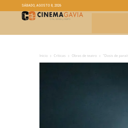
SÁBADO, AGOSTO 8, 2026
CRÍTICAS
A
Inicio
Críticas
Obras de teatro
"Dosis de paraí