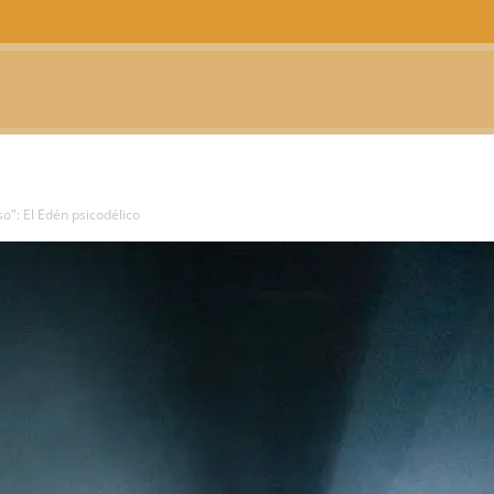
CTUALIDAD
TELEVISIÓN
TEATRO
PODCAST
so": El Edén psicodélico