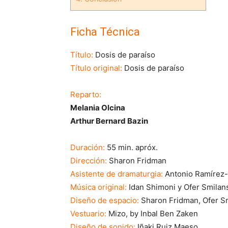
Ficha Técnica
Título:
Dosis de paraíso
Título original:
Dosis de paraíso
Reparto:
Melania Olcina
Arthur Bernard Bazin
Duración:
55 min. apróx.
Dirección:
Sharon Fridman
Asistente de dramaturgia:
Antonio Ramírez-
Música original:
Idan Shimoni y Ofer Smilan
Diseño de espacio:
Sharon Fridman, Ofer Sm
Vestuario:
Mizo, by Inbal Ben Zaken
Diseño de sonido:
Iñaki Ruiz Maeso