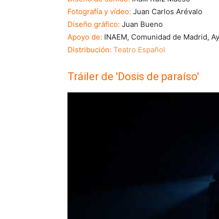
Fotografía y vídeo:
Juan Carlos Arévalo
Diseño gráfico:
Juan Bueno
Apoyo de:
INAEM, Comunidad de Madrid, Ayu
Distribución:
Teatro Español
Tráiler de 'Dosis de paraíso'