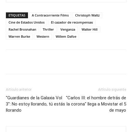
ETIQUETAS
A Contracorriente Films
Christoph Waltz
Cine de Estados Unidos
El cazador de recompensas
Rachel Brosnahan
Thriller
Venganza
Walter Hill
Warren Burke
Western
Willem Dafoe
Artículo anterior
Artículo siguiente
"Guardianes de la Galaxia Vol
"Carlos III: el hombre detrás de
3": No estoy llorando, tú estás
la corona" llega a Movistar el 5
llorando
de mayo