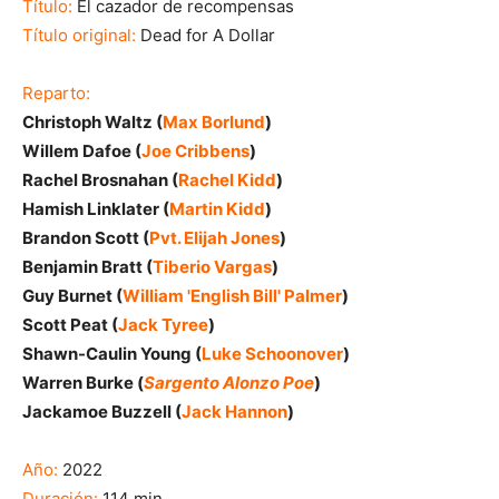
Título:
El cazador de recompensas
Título original:
Dead for A Dollar
Reparto:
Christoph Waltz (
Max Borlund
)
Willem Dafoe (
Joe Cribbens
)
Rachel Brosnahan (
Rachel Kidd
)
Hamish Linklater (
Martin Kidd
)
Brandon Scott (
Pvt. Elijah Jones
)
Benjamin Bratt (
Tiberio Vargas
)
Guy Burnet (
William 'English Bill' Palmer
)
Scott Peat (
Jack Tyree
)
Shawn-Caulin Young (
Luke Schoonover
)
Warren Burke (
Sargento Alonzo Poe
)
Jackamoe Buzzell (
Jack Hannon
)
Año:
2022
Duración:
114 min.