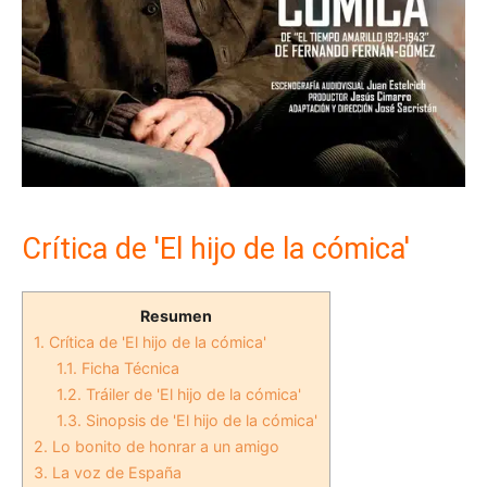
Crítica de 'El hijo de la cómica'
Resumen
1.
Crítica de 'El hijo de la cómica'
1.1.
Ficha Técnica
1.2.
Tráiler de 'El hijo de la cómica'
1.3.
Sinopsis de 'El hijo de la cómica'
2.
Lo bonito de honrar a un amigo
3.
La voz de España