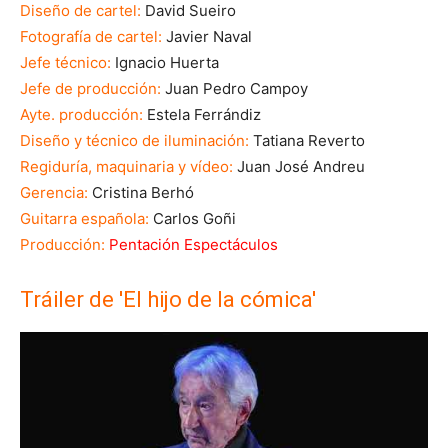
Diseño de cartel:
David Sueiro
Fotografía de cartel:
Javier Naval
Jefe técnico:
Ignacio Huerta
Jefe de producción:
Juan Pedro Campoy
Ayte. producción:
Estela Ferrándiz
Diseño y técnico de iluminación:
Tatiana Reverto
Regiduría, maquinaria y vídeo:
Juan José Andreu
Gerencia:
Cristina Berhó
Guitarra española:
Carlos Goñi
Producción:
Pentación Espectáculos
Tráiler de 'El hijo de la cómica'