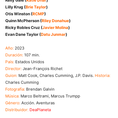
Kelly Gale (
Katie Dhar
)
Lilly Krug (
Brie Taylor
)
Otis Winston (
RCMP
)
Quinn McPherson (
Riley Donahue
)
Ricky Robles Cruz (
Javier Molina
)
Evan Dane Taylor (
Datu Junmar
)
Año:
2023
Duración:
107 min.
País:
Estados Unidos
Director:
Jean-François Richet
Guion:
Matt Cook, Charles Cumming, J.P. Davis.
Historia:
Charles Cumming
Fotografía:
Brendan Galvin
Música:
Marco Beltrami, Marcus Trumpp
Género:
Acción. Aventuras
Distribuidor:
DeaPlaneta