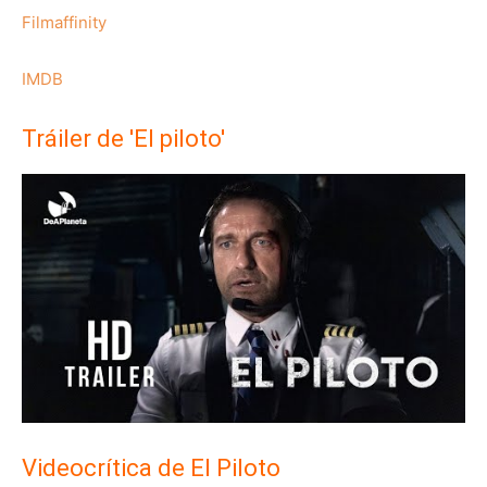
Filmaffinity
IMDB
Tráiler de 'El piloto'
Videocrítica de El Piloto