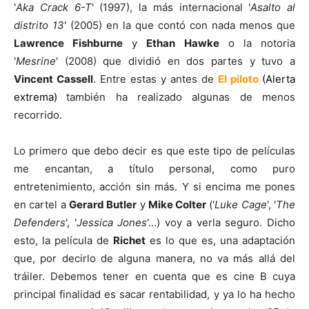
'
Aka Crack 6-T
' (1997), la más internacional '
Asalto al
distrito 13
' (2005) en la que contó con nada menos que
Lawrence Fishburne
y
Ethan Hawke
o la notoria
'
Mesrine
' (2008) que dividió en dos partes y tuvo a
Vincent Cassell
. Entre estas y antes de
El piloto
(Alerta
extrema)
también ha realizado algunas de menos
recorrido.
Lo primero que debo decir es que este tipo de películas
me encantan, a título personal, como puro
entretenimiento, acción sin más. Y si encima me pones
en cartel a
Gerard Butler
y
Mike Colter
('
Luke Cage
', '
The
Defenders
', '
Jessica Jones
'…) voy a verla seguro. Dicho
esto, la película de
Richet
es lo que es, una adaptación
que, por decirlo de alguna manera, no va más allá del
tráiler. Debemos tener en cuenta que es cine B cuya
principal finalidad es sacar rentabilidad, y ya lo ha hecho