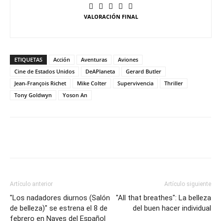
VALORACIÓN FINAL
ETIQUETAS
Acción
Aventuras
Aviones
Cine de Estados Unidos
DeAPlaneta
Gerard Butler
Jean-François Richet
Mike Colter
Supervivencia
Thriller
Tony Goldwyn
Yoson An
Artículo anterior
Artículo siguiente
"Los nadadores diurnos (Salón
"All that breathes": La belleza
de belleza)" se estrena el 8 de
del buen hacer individual
febrero en Naves del Español