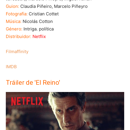
Guion:
Claudia Piñeiro, Marcelo Piñeyro
Fotografía:
Cristian Cottet
Música:
Nicolás Cotton
Género:
Intriga. política
Distribuidor:
Netflix
Filmaffinity
IMDB
Tráiler de 'El Reino'