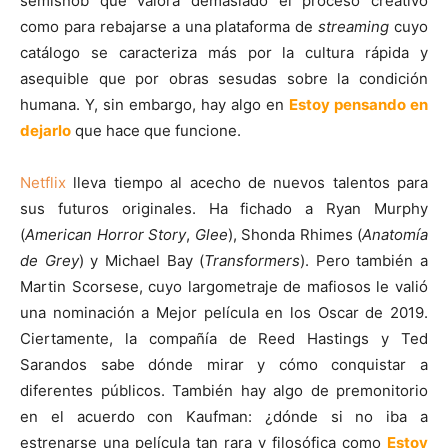
semisnob que valora demasiado el proceso creativo
como para rebajarse a una plataforma de
streaming
cuyo
catálogo se caracteriza más por la cultura rápida y
asequible que por obras sesudas sobre la condición
humana. Y, sin embargo, hay algo en
Estoy pensando en
dejarlo
que hace que funcione.
Netflix
lleva tiempo al acecho de nuevos talentos para
sus futuros originales. Ha fichado a Ryan Murphy
(
American Horror Story
,
Glee
), Shonda Rhimes (
Anatomía
de Grey
) y Michael Bay (
Transformers
). Pero también a
Martin Scorsese, cuyo largometraje de mafiosos le valió
una nominación a Mejor película en los Oscar de 2019.
Ciertamente, la compañía de Reed Hastings y Ted
Sarandos sabe dónde mirar y cómo conquistar a
diferentes públicos. También hay algo de premonitorio
en el acuerdo con Kaufman: ¿dónde si no iba a
estrenarse una película tan rara y filosófica como
Estoy