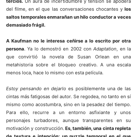
tercios.
Un aura de incertidumbre y tensión se apodera
del filme, en el que las conversaciones chocantes y
los
saltos temporales enmarañan un hilo conductor a veces
demasiado frágil.
A Kaufman no le interesa ceñirse a lo escrito por otra
persona
. Ya lo demostró en 2002 con
Adaptation
, en la
que convirtió la novela de Susan Orlean en una
metahistoria sobre el bloqueo creativo. A una escala
menos loca, hace lo mismo con esta película.
Estoy pensando en dejarlo
es posiblemente una de las
cintas más fatigosas del autor. Se regodea, no tanto en sí
mismo como acostumbra, sino en la pesadez del tiempo.
Para ello, recurre a un entorno asfixiante y unos
personajes turbadores, aunque transparentes en su
motivación y construcción.
Es, también, una cinta repleta
de textura e intención; un puzzle temporal en el que