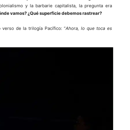
lonialismo y la barbarie capitalista, la pregunta era
 dónde vamos? ¿Qué superficie debemos rastrear?
verso de la trilogía Pacífico: “
Ahora, lo que toca es