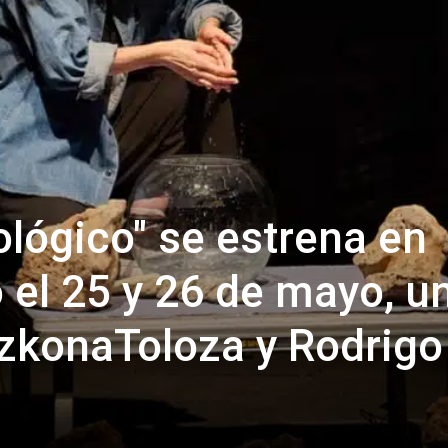
ológico" se estrena en
 el 25 y 26 de mayo, u
zkonaToloza y Rodrigo