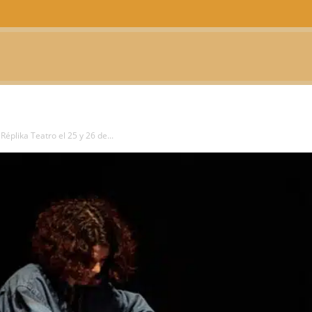
CTUALIDAD
TELEVISIÓN
TEATRO
PODCAST
éplika Teatro el 25 y 26 de...