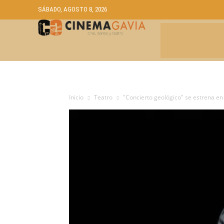
SÁBADO, AGOSTO 8, 2026
CRÍTICAS
A
Inicio
Teatro
"Concierto geológico" se estrena en R