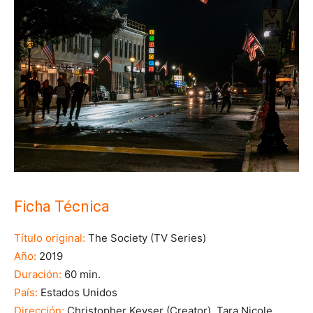
Ficha Técnica
Título original:
The Society (TV Series)
Año:
2019
Duración:
60 min.
País:
Estados Unidos
Dirección:
Christopher Keyser (Creator), Tara Nicole