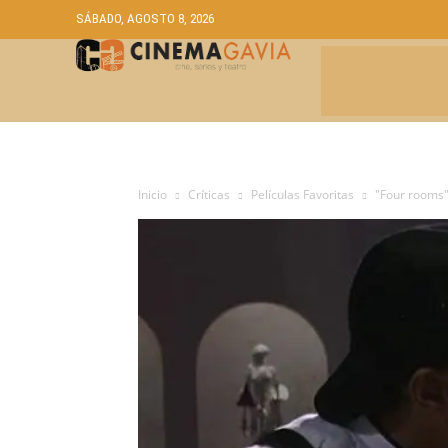
SÁBADO, AGOSTO 8, 2026
CRÍTICAS
A
Inicio
Críticas
Películas Favoritas
"Four rooms"