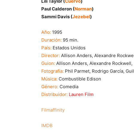
Lili Taylor (
Cuervo
)
Paul Calderon (
Norman
)
Sammi Davis (
Jezebel
)
Año:
1995
Duración:
95 min.
País:
Estados Unidos
Director:
Allison Anders, Alexandre Rockwel
Guion:
Allison Anders, Alexandre Rockwell,
Fotografía:
Phil Parmet, Rodrigo García, Gui
Música:
Combustible Edison
Género:
Comedia
Distribuidor:
Lauren Film
Filmaffinity
IMDB