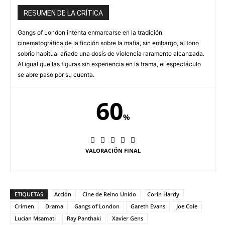
RESUMEN DE LA CRÍTICA
Gangs of London intenta enmarcarse en la tradición
cinematográfica de la ficción sobre la mafia, sin embargo, al tono
sobrio habitual añade una dosis de violencia raramente alcanzada.
Al igual que las figuras sin experiencia en la trama, el espectáculo
se abre paso por su cuenta.
60
%
VALORACIÓN FINAL
ETIQUETAS
Acción
Cine de Reino Unido
Corin Hardy
Crimen
Drama
Gangs of London
Gareth Evans
Joe Cole
Lucian Msamati
Ray Panthaki
Xavier Gens