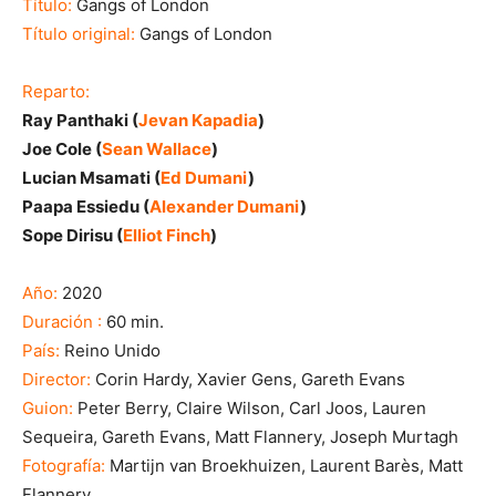
Título:
Gangs of London
Título original:
Gangs of London
Reparto:
Ray Panthaki (
Jevan Kapadia
)
Joe Cole (
Sean Wallace
)
Lucian Msamati (
Ed Dumani
)
Paapa Essiedu (
Alexander Dumani
)
Sope Dirisu (
Elliot Finch
)
Año:
2020
Duración :
60 min.
País:
Reino Unido
Director:
Corin Hardy, Xavier Gens, Gareth Evans
Guion:
Peter Berry,
Claire Wilson,
Carl Joos,
Lauren
Sequeira,
Gareth Evans,
Matt Flannery,
Joseph Murtagh
Fotografía:
Martijn van Broekhuizen,
Laurent Barès,
Matt
Flannery