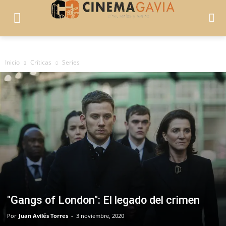
Inicio
Críticas
Series
"Gangs of London": El legado del crimen
Por
Juan Avilés Torres
-
3 noviembre, 2020