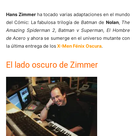
Hans
Zimmer
ha tocado varias adaptaciones en el mundo
del Cómic: La fabulosa trilogía de
Batman
de
Nolan
,
The
Amazing Spiderman 2
,
Batman v Superman, El
Hombre
de
Acero
y ahora se sumerge en el universo mutante con
la última entrega de los
X-Men Fénix Oscura
.
El lado oscuro de Zimmer