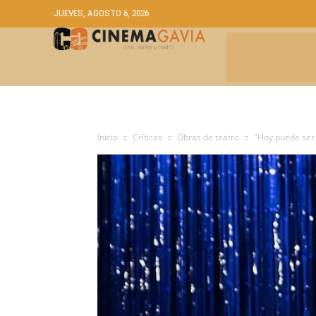
JUEVES, AGOSTO 6, 2026
CRÍTICAS
A
Inicio
Críticas
Obras de teatro
"Hoy puede ser