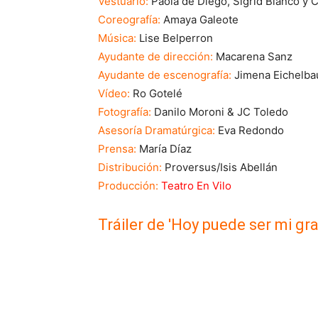
Vestuario:
Paola de Diego, Sigrid Blanco y 
Coreografía:
Amaya Galeote
Música:
Lise Belperron
Ayudante de dirección:
Macarena Sanz
Ayudante de escenografía:
Jimena Eichelb
Vídeo:
Ro Gotelé
Fotografía:
Danilo Moroni & JC Toledo
Asesoría Dramatúrgica:
Eva Redondo
Prensa:
María Díaz
Distribución:
Proversus/Isis Abellán
Producción:
Teatro En Vilo
Tráiler de 'Hoy puede ser mi gr