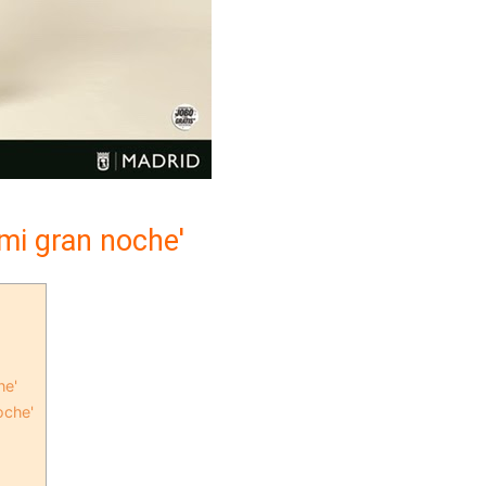
 mi gran noche'
he'
oche'