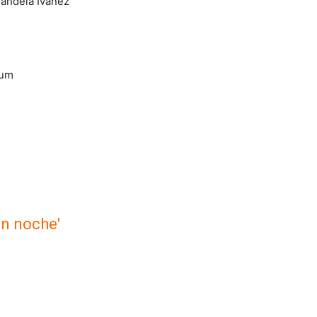
Candela Iváñez
aum
an noche'