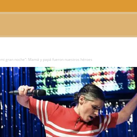
CTUALIDAD
TELEVISIÓN
TEATRO
PODCAST
 mi gran noche": Mamá y papá fueron nuestros héroes