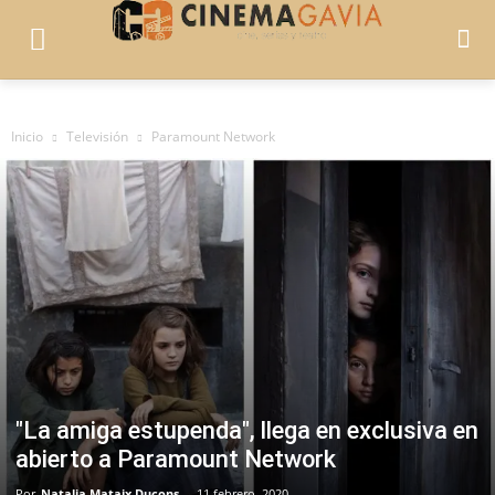
Inicio
Televisión
Paramount Network
"La amiga estupenda", llega en exclusiva en
abierto a Paramount Network
Por
Natalia Mataix Ducons
-
11 febrero, 2020