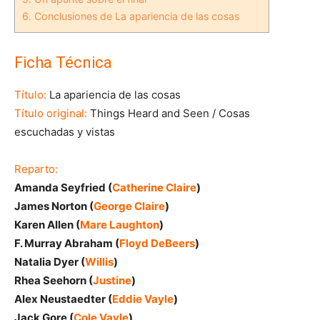
6.
Conclusiones de La apariencia de las cosas
Ficha Técnica
Título:
La apariencia de las cosas
Título original:
Things Heard and Seen / Cosas
escuchadas y vistas
Reparto:
Amanda Seyfried (
Catherine Claire
)
James Norton (
George Claire
)
Karen Allen (
Mare Laughton
)
F. Murray Abraham (
Floyd DeBeers
)
Natalia Dyer (
Willis
)
Rhea Seehorn (
Justine
)
Alex Neustaedter (
Eddie Vayle
)
Jack Gore (
Cole Vayle
)