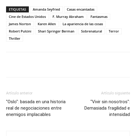
ETIQUETAS
Amanda Seyfried
Casas encantadas
Cine de Estados Unidos
F. Murray Abraham
Fantasmas
James Norton
Karen Allen
La apariencia de las cosas
Robert Pulcini
Shari Springer Berman
Sobrenatural
Terror
Thriller
Artículo anterior
Artículo siguiente
"Oslo": basada en una historia
"Vivir sin nosotros":
real de negociaciones entre
Demasiada fragilidad e
enemigos implacables
intensidad