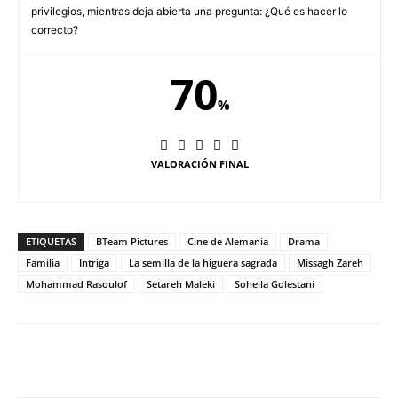
privilegios, mientras deja abierta una pregunta: ¿Qué es hacer lo
correcto?
70
%
VALORACIÓN FINAL
ETIQUETAS
BTeam Pictures
Cine de Alemania
Drama
Familia
Intriga
La semilla de la higuera sagrada
Missagh Zareh
Mohammad Rasoulof
Setareh Maleki
Soheila Golestani