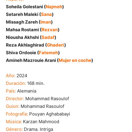
Soheila Golestani (
Najmeh
)
Setareh Maleki (
Sana
)
Missagh Zareh (
Iman
)
Mahsa Rostami (
Rezvan
)
Niousha Akhshi (
Sadaf
)
Reza Akhlaghirad (
Ghaderi
)
Shiva Ordooie (
Fatemeh
)
Amineh Mazrouie Arani (
Mujer en coche
)
Año:
2024
Duración:
168 min.
País:
Alemania
Director:
Mohammad Rasoulof
Guion:
Mohammad Rasoulof
Fotografía:
Pouyan Aghababayi
Música:
Karzan Mahmood
Género:
Drama. Intriga