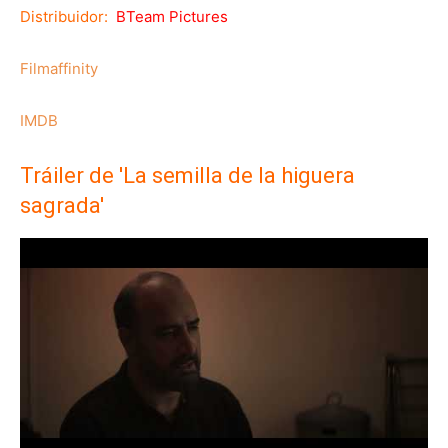
Distribuidor:
BTeam Pictures
Filmaffinity
IMDB
Tráiler de 'La semilla de la higuera
sagrada'