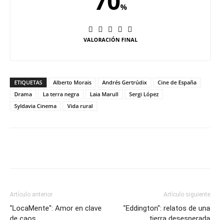
70
%
VALORACIÓN FINAL
ETIQUETAS
Alberto Morais
Andrés Gertrúdix
Cine de España
Drama
La terra negra
Laia Marull
Sergi López
Syldavia Cinema
Vida rural
Artículo anterior
Artículo siguiente
"LocaMente": Amor en clave
"Eddington": relatos de una
de caos
tierra desesperada