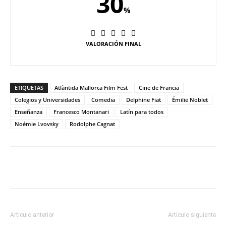
30
%
VALORACIÓN FINAL
ETIQUETAS
Atlàntida Mallorca Film Fest
Cine de Francia
Colegios y Universidades
Comedia
Delphine Fiat
Émilie Noblet
Enseñanza
Francesco Montanari
Latín para todos
Noémie Lvovsky
Rodolphe Cagnat
Artículo anterior
Artículo siguiente