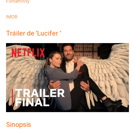
Filmaffinity
IMDB
Tráiler de 'Lucifer '
Sinopsis