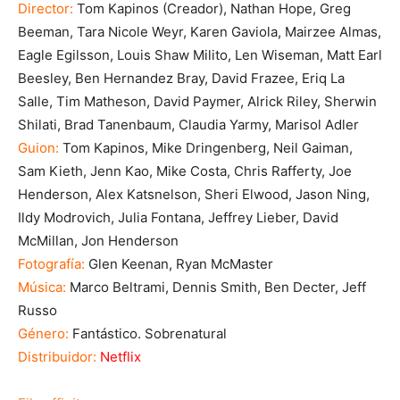
Director:
Tom Kapinos (Creador), Nathan Hope, Greg
Beeman, Tara Nicole Weyr, Karen Gaviola, Mairzee Almas,
Eagle Egilsson, Louis Shaw Milito, Len Wiseman, Matt Earl
Beesley, Ben Hernandez Bray, David Frazee, Eriq La
Salle, Tim Matheson, David Paymer, Alrick Riley, Sherwin
Shilati, Brad Tanenbaum, Claudia Yarmy, Marisol Adler
Guion:
Tom Kapinos, Mike Dringenberg, Neil Gaiman,
Sam Kieth, Jenn Kao, Mike Costa, Chris Rafferty, Joe
Henderson, Alex Katsnelson, Sheri Elwood, Jason Ning,
Ildy Modrovich, Julia Fontana, Jeffrey Lieber, David
McMillan, Jon Henderson
Fotografía:
Glen Keenan, Ryan McMaster
Música:
Marco Beltrami, Dennis Smith, Ben Decter, Jeff
Russo
Género:
Fantástico. Sobrenatural
Distribuidor:
Netflix