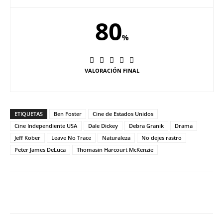
80
%
VALORACIÓN FINAL
ETIQUETAS
Ben Foster
Cine de Estados Unidos
Cine Independiente USA
Dale Dickey
Debra Granik
Drama
Jeff Kober
Leave No Trace
Naturaleza
No dejes rastro
Peter James DeLuca
Thomasin Harcourt McKenzie