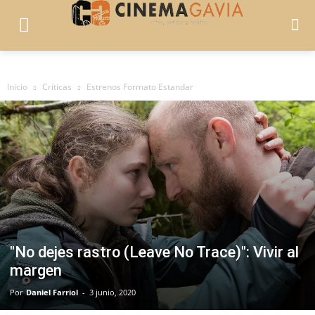
Inicio
Críticas
Estrenos Formato Estandar
"No dejes rastro (Leave No Trace)": Vivir al
margen
Por
Daniel Farriol
-
3 junio, 2020