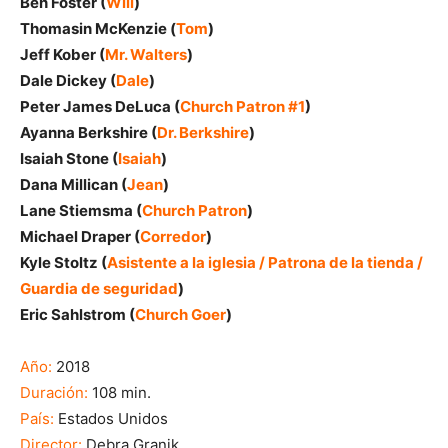
Ben Foster (
Will
)
Thomasin McKenzie (
Tom
)
Jeff Kober (
Mr. Walters
)
Dale Dickey (
Dale
)
Peter James DeLuca (
Church Patron #1
)
Ayanna Berkshire (
Dr. Berkshire
)
Isaiah Stone (
Isaiah
)
Dana Millican (
Jean
)
Lane Stiemsma (
Church Patron
)
Michael Draper (
Corredor
)
Kyle Stoltz (
Asistente a la iglesia / Patrona de la tienda /
Guardia de seguridad
)
Eric Sahlstrom (
Church Goer
)
Año:
2018
Duración:
108 min.
País:
Estados Unidos
Director:
Debra Granik