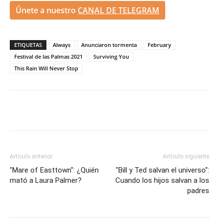
Únete a nuestro
CANAL DE TELEGRAM
ETIQUETAS
Always
Anunciaron tormenta
February
Festival de las Palmas 2021
Surviving You
This Rain Will Never Stop
Artículo anterior
Artículo siguiente
"Mare of Easttown": ¿Quién
"Bill y Ted salvan el universo":
mató a Laura Palmer?
Cuando los hijos salvan a los
padres