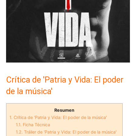
Crítica de 'Patria y Vida: El poder
de la música'
Resumen
1.
Crítica de 'Patria y Vida: El poder de la música'
1.1.
Ficha Técnica
1.2.
Tráiler de 'Patria y Vida: El poder de la música'