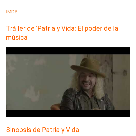
IMDB
Tráiler de 'Patria y Vida: El poder de la
música'
Sinopsis de Patria y Vida