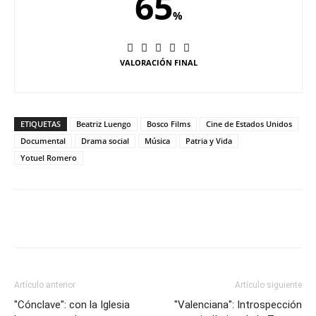
65
%
VALORACIÓN FINAL
ETIQUETAS
Beatriz Luengo
Bosco Films
Cine de Estados Unidos
Documental
Drama social
Música
Patria y Vida
Yotuel Romero
Artículo anterior
Artículo siguiente
"Cónclave": con la Iglesia
"Valenciana": Introspección