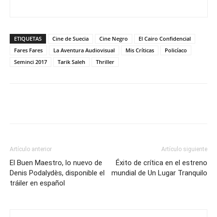
ETIQUETAS
Cine de Suecia
Cine Negro
El Cairo Confidencial
Fares Fares
La Aventura Audiovisual
Mis Críticas
Policíaco
Seminci 2017
Tarik Saleh
Thriller
Artículo anterior
Artículo siguiente
El Buen Maestro, lo nuevo de
Éxito de crítica en el estreno
Denis Podalydès, disponible el
mundial de Un Lugar Tranquilo
tráiler en español