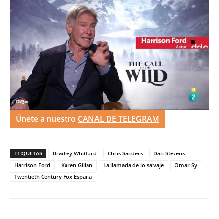
Únete a nuestro
CANAL DE TELEGRAM
ETIQUETAS
Bradley Whitford
Chris Sanders
Dan Stevens
Harrison Ford
Karen Gillan
La llamada de lo salvaje
Omar Sy
Twentieth Century Fox España