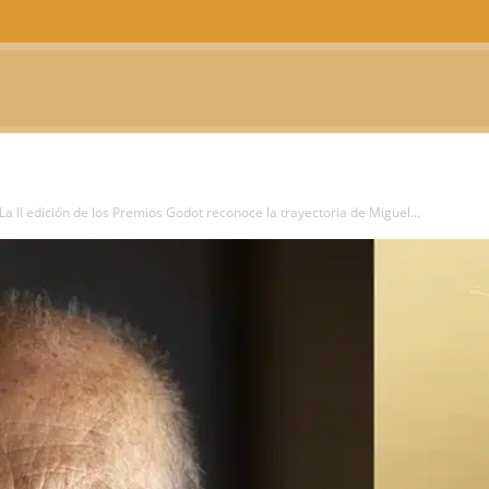
CTUALIDAD
TELEVISIÓN
TEATRO
PODCAST
La II edición de los Premios Godot reconoce la trayectoria de Miguel...