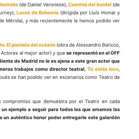
 dormido
(de Daniel Veronese),
Cuentos del burdel
(de
urney),
Luces de Bohemia
(dirigida por Lluís Homar y
l de Mérida), y más recientemente le hemos podido ver
o. El pianista del océano
(obra de Alessandro Baricco,
e Actores al mejor actor) y que
se representó en el OFF
diente de Madrid no le es ajena a este gran actor que
meros trabajos como director teatral
,
Tú estás loco
,
pués se han podido ver en escenarios como Teatro de
e compromiso que demuestra por el Teatro en cada
a
un ejemplo a seguir para todos los que amamos las
es un auténtico honor poder entregarle este galardón