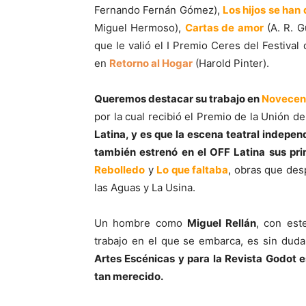
Fernando Fernán Gómez),
Los hijos se han
Miguel Hermoso),
Cartas de amor
(A. R. G
que le valió el I Premio Ceres del Festiva
en
Retorno al Hogar
(Harold Pinter).
Queremos destacar su trabajo en
Novecent
por la cual recibió el Premio de la Unión d
Latina, y es que la escena teatral indepen
también estrenó en el OFF Latina sus pri
Rebolledo
y
Lo que faltaba
, obras que des
las Aguas y La Usina.
Un hombre como
Miguel Rellán
, con est
trabajo en el que se embarca, es sin dud
Artes Escénicas y para la Revista Godot 
tan merecido.