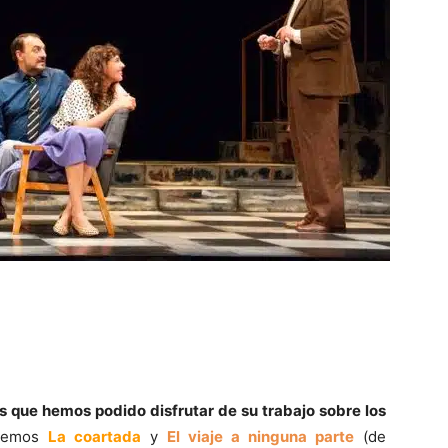
 que hemos podido disfrutar de su trabajo sobre los
aremos
La coartada
y
El viaje a ninguna parte
(de