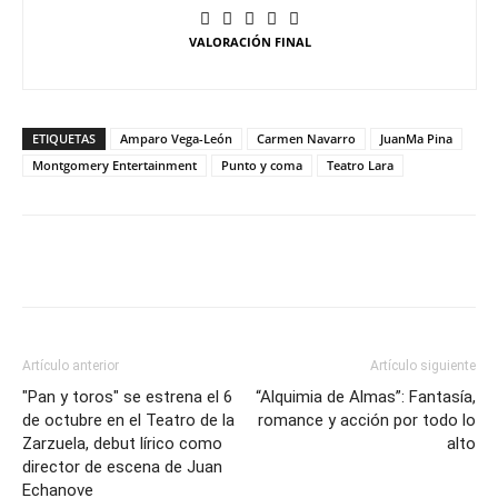
VALORACIÓN FINAL
ETIQUETAS
Amparo Vega-León
Carmen Navarro
JuanMa Pina
Montgomery Entertainment
Punto y coma
Teatro Lara
Artículo anterior
Artículo siguiente
"Pan y toros" se estrena el 6
“Alquimia de Almas”: Fantasía,
de octubre en el Teatro de la
romance y acción por todo lo
Zarzuela, debut lírico como
alto
director de escena de Juan
Echanove