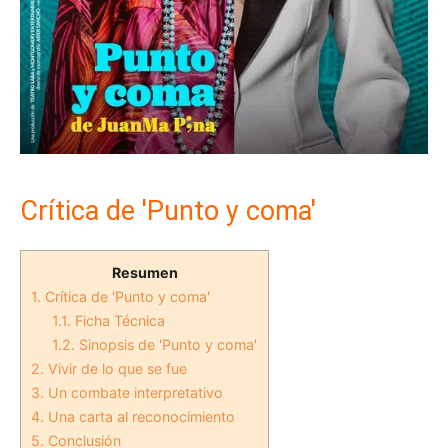
Crítica de 'Punto y coma'
Resumen
1.
Crítica de 'Punto y coma'
1.1.
Ficha Técnica
1.2.
Sinopsis de 'Punto y coma'
2.
Vivir de lo que se fue
3.
Un combate interpretativo
4.
Una carta al reconocimiento
5.
Conclusión