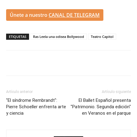
Únete a nuestro
CANAL DE TELEGRAM
ETIQUETAS
Ras Leela una odisea Bollywood
Teatro Capitol
Artículo anterior
Artículo siguiente
"El síndrome Rembrandt":
El Ballet Español presenta
Pierre Schoeller enfrenta arte
"Patrimonio. Segunda edición"
y ciencia
en Veranos en el parque