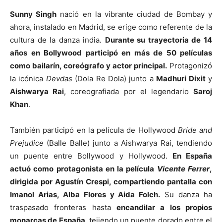
Sunny Singh
nació en la vibrante ciudad de Bombay y
ahora, instalado en Madrid, se erige como referente de la
cultura de la danza india.
Durante su trayectoria de 14
años en Bollywood participó en más de 50 películas
como bailarín, coreógrafo y actor principal.
Protagonizó
la icónica
Devdas
(Dola Re Dola) junto a
Madhuri Dixit
y
Aishwarya Rai
, coreografiada por el legendario
Saroj
Khan
.
También participó en la película de Hollywood
Bride and
Prejudice
(Balle Balle) junto a Aishwarya Rai, tendiendo
un puente entre Bollywood y Hollywood.
En España
actuó como protagonista en la película
Vicente Ferrer
,
dirigida por Agustín Crespi, compartiendo pantalla con
Imanol Arias, Alba Flores y Aida Folch.
Su danza ha
traspasado fronteras hasta
encandilar a los propios
monarcas de España
, tejiendo un puente dorado entre el