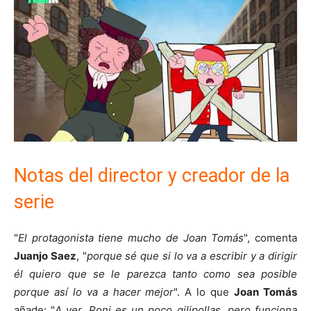
Notas del director y creador de la
serie
"
El protagonista tiene mucho de Joan Tomás
", comenta
Juanjo Saez
, "
porque sé que si lo va a escribir y a dirigir
él quiero que se le parezca tanto como sea posible
porque así lo va a hacer mejor
". A lo que
Joan Tomás
añade: "
A ver, Roni es un poco gilipollas, pero funciona