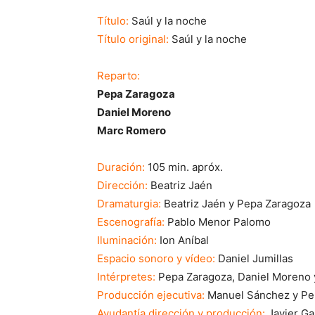
Título:
Saúl y la noche
Título original:
Saúl y la noche
Reparto:
Pepa Zaragoza
Daniel Moreno
Marc Romero
Duración:
105 min. apróx.
Dirección:
Beatriz Jaén
Dramaturgia:
Beatriz Jaén y Pepa Zaragoza
Escenografía:
Pablo Menor Palomo
Iluminación:
Ion Aníbal
Espacio sonoro y vídeo:
Daniel Jumillas
Intérpretes:
Pepa Zaragoza, Daniel Moreno
Producción ejecutiva:
Manuel Sánchez y Pe
Ayudantía dirección y producción:
Javier Ga