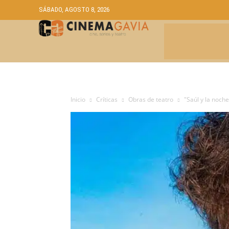
SÁBADO, AGOSTO 8, 2026
CRÍTICAS
A
Inicio
Críticas
Obras de teatro
"Saúl y la noche