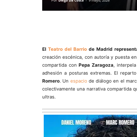
Por
Diego Da Costa
-
9 mayo, 2026
El
Teatro del Barrio
de Madrid represen
creación escénica, con autoría y puesta 
compartida con
Pepa Zaragoza
, interpel
adhesión a posturas extremas. El reparto
Romero
. Un
espacio
de diálogo en el mar
colectivamente una narrativa compartida qu
ultras.