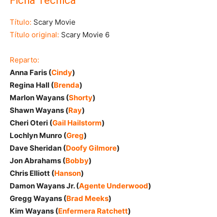
Ficha Técnica
Título:
Scary Movie
Título original:
Scary Movie 6
Reparto:
Anna Faris (
Cindy
)
Regina Hall (
Brenda
)
Marlon Wayans (
Shorty
)
Shawn Wayans (
Ray
)
Cheri Oteri (
Gail Hailstorm
)
Lochlyn Munro (
Greg
)
Dave Sheridan (
Doofy Gilmore
)
Jon Abrahams (
Bobby
)
Chris Elliott (
Hanson
)
Damon Wayans Jr. (
Agente Underwood
)
Gregg Wayans (
Brad Meeks
)
Kim Wayans (
Enfermera Ratchett
)