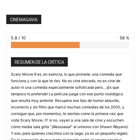
CINEMAGAVIA
5.8 / 10
58 %
RESUMEN DE LA CRÍTICA
Scary Movie 6 es, en esencia, lo que promete: una comedia que
funciona y con la que te ríes. No es cine elevado, no es cine de
autor ni una comedia especialmente sofisticada pero... ¡Es que
tampoco lo pretende! La película juega con ese punto nostálgico
que resulta muy potente. Recupera ese tipo de humor absurdo,
incorrecto y sin filtro que marcó muchas comedias de los 2000, y
consigue que, por momentos, te sientas como la primera vez que
viste Scary Movie. (Y si no, vayan a una sala de cine y escuchen
cómo media sala grita “¡Wasssaaa!” al unísono con Shawn Wayans).
Y eso, para quienes crecimos con la saga, ya es un pequeño regalo.
Da la sensación de que tanto el reparto como el equipo creativo