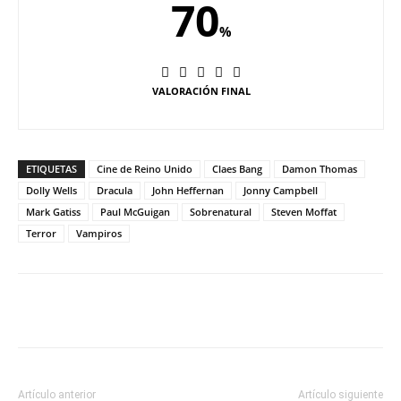
70
%
VALORACIÓN FINAL
ETIQUETAS
Cine de Reino Unido
Claes Bang
Damon Thomas
Dolly Wells
Dracula
John Heffernan
Jonny Campbell
Mark Gatiss
Paul McGuigan
Sobrenatural
Steven Moffat
Terror
Vampiros
Artículo anterior
Artículo siguiente