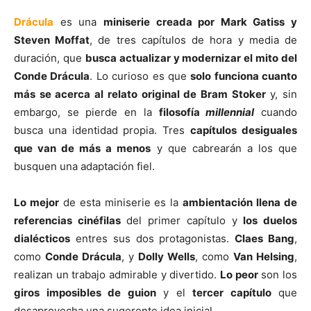
Drácula
es una
miniserie creada por Mark Gatiss y
Steven Moffat
, de tres capítulos de hora y media de
duración, que
busca actualizar y modernizar el mito del
Conde Drácula
. Lo curioso es que
solo funciona cuanto
más se acerca al relato original de Bram Stoker
y, sin
embargo, se pierde en la
filosofía
millennial
cuando
busca una identidad propia. Tres
capítulos desiguales
que van de más a menos
y que cabrearán a los que
busquen una adaptación fiel.
Lo mejor
de esta miniserie es la
ambientación llena de
referencias cinéfilas
del primer capítulo y
los duelos
dialécticos
entres sus dos protagonistas.
Claes Bang
,
como
Conde Drácula
, y
Dolly Wells
, como
Van Helsing
,
realizan un trabajo admirable y divertido.
Lo peor
son los
giros imposibles de guion
y el
tercer capítulo
que
desaprovecha una sugerente idea inicial.