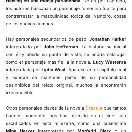
Helsing en una monja parlanchina
. No es por capricho,
los autores buscaban un personaje femenino fuerte para
contrarrestar la masculinidad tóxica del vampiro, cosas
de los nuevos tiempos.
Hay personajes secundarios de peso.
Jonathan Harker
interpretado por
John Heffernan
. La historia se inicial
con él y desde su punto de vista, se podría catalogar
como el personaje más fiel a la novela.
Lucy Westenra
interpretada por
Lydia West
. Aparece en el capítulo final
y aunque se mantiene parte de su personalidad
desinhibida del relato original, muchos la encontrarán
irreconocible.
Otros personajes claves de la novela
Drácula
que tantos
buenos momentos nos han ofrecido en el cine, son
sacrificados en esta miniserie, como una pusilánime
Mina Harker
interpretada por
Morfydd Clark
o un