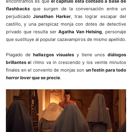
encontramos es que
el capítulo está contado a base de
flashbacks
que surgen de la conversación entre un
perjudicado
Jonathan Harker
, tras lograr escapar del
castillo, y una perspicaz monja con dotes de detective
privado que resulta ser
Agatha Van Helsing
, personaje
que sustituye al popular cazavampiros de mismo apellido.
Plagado de
hallazgos visuales
y tiene unos
diálogos
brillantes e
l ritmo va in crescendo y los veinte minutos
finales en el convento de monjas son
un festín para todo
horror lover
que se precie
.