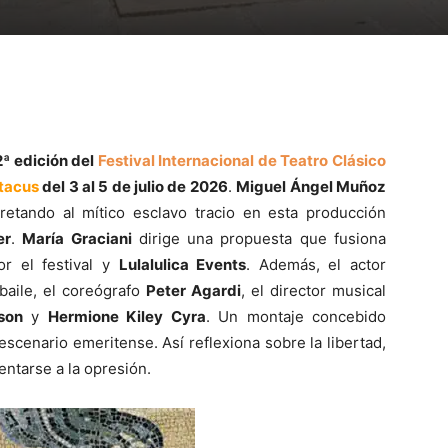
2ª edición del
Festival Internacional de Teatro Clásico
tacus
del
3 al 5 de julio de 2026
.
Miguel Ángel Muñoz
etando al mítico esclavo tracio en esta producción
er
.
María Graciani
dirige una propuesta que fusiona
or el festival y
Lulalulica Events
. Además, el actor
aile, el coreógrafo
Peter Agardi
, el director musical
son
y
Hermione Kiley Cyra
. Un montaje concebido
cenario emeritense. Así reflexiona sobre la libertad,
entarse a la opresión.