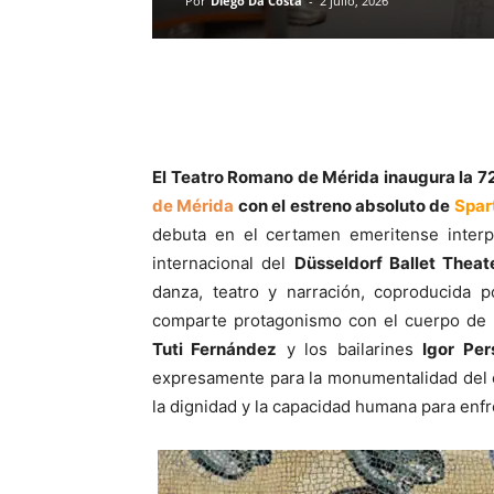
Por
Diego Da Costa
-
2 julio, 2026
El Teatro Romano de Mérida inaugura la
7
de Mérida
con el estreno absoluto de
Spar
debuta en el certamen emeritense interpr
internacional del
Düsseldorf Ballet Theat
danza, teatro y narración, coproducida p
comparte protagonismo con el cuerpo de b
Tuti Fernández
y los bailarines
Igor Per
expresamente para la monumentalidad del es
la dignidad y la capacidad humana para enfr