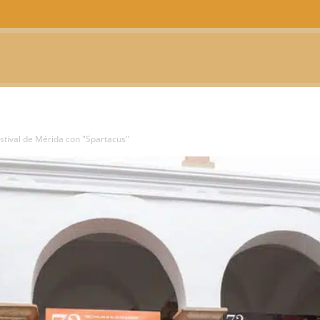
CTUALIDAD
TELEVISIÓN
TEATRO
PODCAST
stival de Mérida con "Spartacus"