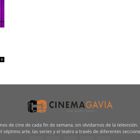
0
renos de cine de cada fin de semana, sin olvidarnos de la televisión
l séptimo arte, las series y el teatro a través de diferentes seccion