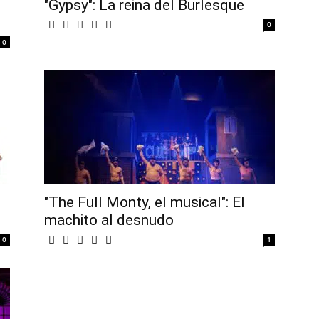
"Gypsy": La reina del Burlesque
0
0
"The Full Monty, el musical": El
machito al desnudo
0
1