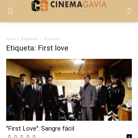
Inicio
Etiquetas
First love
Etiqueta: First love
"First Love": Sangre fácil
0