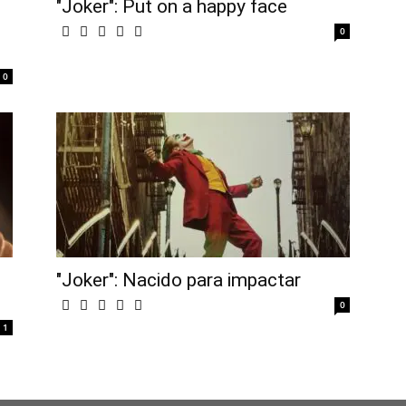
"Joker": Put on a happy face
0
0
"Joker": Nacido para impactar
0
1