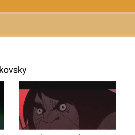
CTUALIDAD
TELEVISIÓN
TEATRO
PODCAST
akovsky