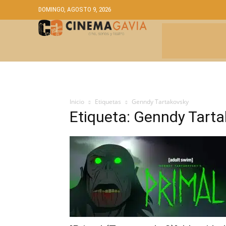
DOMINGO, AGOSTO 9, 2026
CRÍTICAS
A
Inicio
Etiquetas
Genndy Tartakovsky
Etiqueta: Genndy Tart