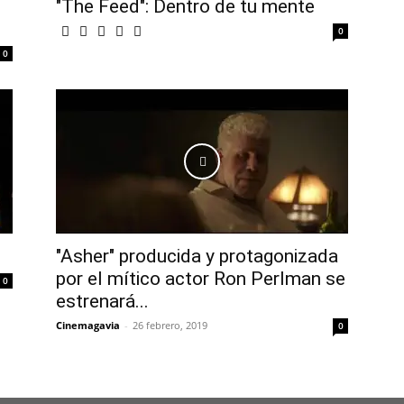
"The Feed": Dentro de tu mente
0
0
"Asher" producida y protagonizada
por el mítico actor Ron Perlman se
0
estrenará...
Cinemagavia
-
26 febrero, 2019
0