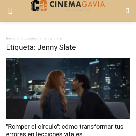
Inicio
Etiquetas
Jenny Slate
Etiqueta: Jenny Slate
"Romper el círculo": cómo transformar tus
errores en lecciones vitales