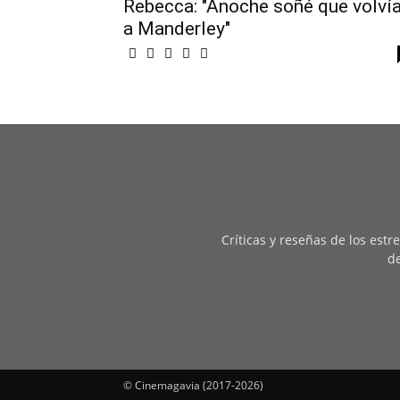
Rebecca: "Anoche soñé que volví
a Manderley"
Críticas y reseñas de los est
de
© Cinemagavia (2017-2026)