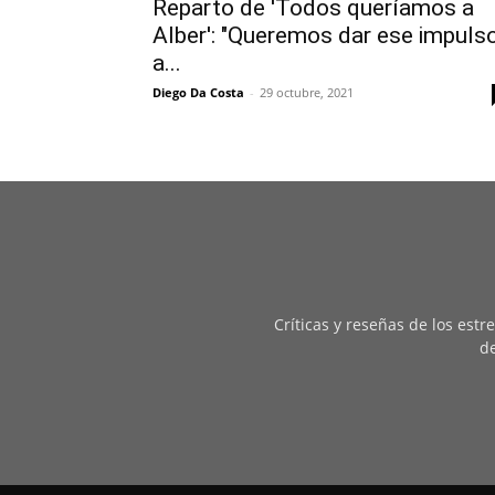
Reparto de 'Todos queríamos a
Alber': "Queremos dar ese impuls
a...
Diego Da Costa
-
29 octubre, 2021
Críticas y reseñas de los est
de