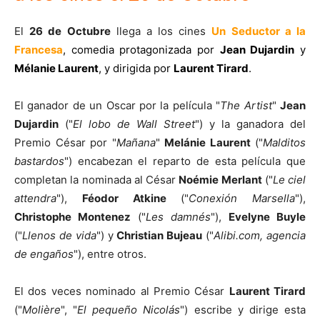
El
26 de Octubre
llega a los cines
Un Seductor a la
Francesa
, comedia protagonizada por
Jean Dujardin
y
Mélanie Laurent
, y dirigida por
Laurent Tirard
.
El ganador de un Oscar por la película "
The Artist
"
Jean
Dujardin
("
El lobo de Wall Street
") y la ganadora del
Premio César por "
Mañana
"
Melánie Laurent
("
Malditos
bastardos
") encabezan el reparto de esta película que
completan la nominada al César
Noémie Merlant
("
Le ciel
attendra
"),
Féodor Atkine
("
Conexión Marsella
"),
Christophe Montenez
("
Les damnés
"),
Evelyne Buyle
("
Llenos de vida
") y
Christian Bujeau
("
Alibi.com, agencia
de engaños
"), entre otros.
El dos veces nominado al Premio César
Laurent Tirard
("
Molière
", "
El pequeño Nicolás
") escribe y dirige esta