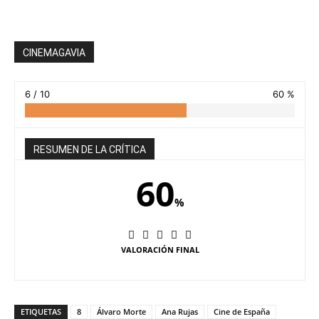
CINEMAGAVIA
6 / 10
60 %
RESUMEN DE LA CRÍTICA
60
%
VALORACIÓN FINAL
ETIQUETAS
8
Álvaro Morte
Ana Rujas
Cine de España